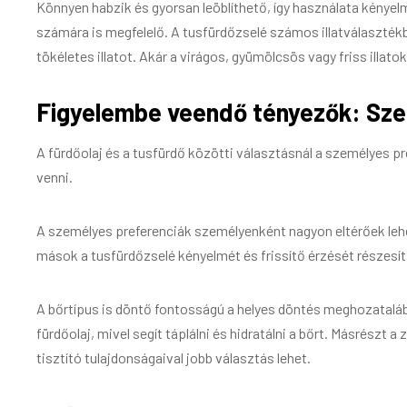
Könnyen habzik és gyorsan leöblíthető, így használata kényel
számára is megfelelő. A tusfürdőzselé számos illatválasztékb
tökéletes illatot. Akár a virágos, gyümölcsös vagy friss illato
Figyelembe veendő tényezők: Sze
A fürdőolaj és a tusfürdő közötti választásnál a személyes pr
venni.
A személyes preferenciák személyenként nagyon eltérőek lehet
mások a tusfürdőzselé kényelmét és frissítő érzését részesít
A bőrtípus is döntő fontosságú a helyes döntés meghozatalá
fürdőolaj, mivel segít táplálni és hidratálni a bőrt. Másrész
tisztító tulajdonságaival jobb választás lehet.