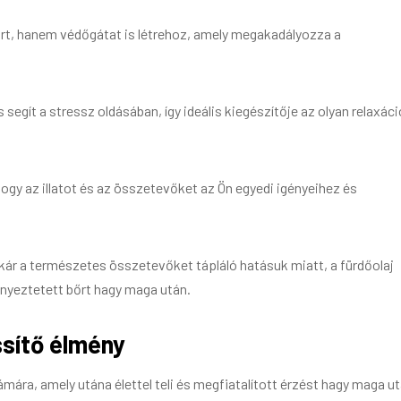
 bőrt, hanem védőgátat is létrehoz, amely megakadályozza a
 segít a stressz oldásában, így ideális kiegészítője az olyan relaxác
ogy az illatot és az összetevőket az Ön egyedi igényeihez és
 akár a természetes összetevőket tápláló hatásuk miatt, a fürdőolaj
kényeztetett bőrt hagy maga után.
issítő élmény
zámára, amely utána élettel teli és megfiatalított érzést hagy maga ut