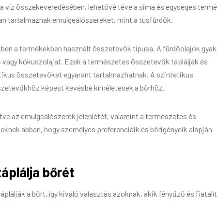
 a víz összekeveredésében, lehetővé téve a sima és egységes term
ban tartalmaznak emulgeálószereket, mint a tusfürdők.
ekben a termékekben használt összetevők típusa. A fürdőolajok gyak
- vagy kókuszolajat. Ezek a természetes összetevők táplálják és
etikus összetevőket egyaránt tartalmazhatnak. A szintetikus
szetevőkhöz képest kevésbé kíméletesek a bőrhöz.
tve az emulgeálószerek jelenlétét, valamint a természetes és
neknek abban, hogy személyes preferenciáik és bőrigényeik alapján
táplálja bőrét
plálják a bőrt, így kiváló választás azoknak, akik fényűző és fiatalí