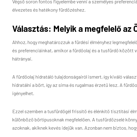
Végső soron fontos figyelembe venni a személyes preferenciák
élvezetes és hatékony fürdőzéshez.
Választás: Melyik a megfelelő az
Ahhoz, hogy meghatározzuk a fürdési élményhez legmegfelelőb
és preferenciáinkat, amikor a fürdőolaj és a tusfürdő közöt
hátrányai.
A fürdőolaj hidratáló tulajdonságairól ismert, így kiváló vála
hidratálni a bőrt, így az sima és rugalmas érzetű lesz. A fürd
igényelhet.
Ezzel szemben a tusfürdőgél frissítő és élénkítő tisztítási él
különböző bőrtípusoknak megfelelően. A tusfürdőzselé könn
azoknak, akiknek kevés idejük van. Azonban nem biztos, hogy 