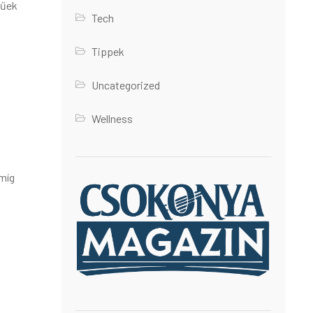
rűek
Tech
Tippek
Uncategorized
Wellness
 míg