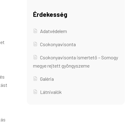
Érdekesség
Adatvédelem
ket
Csokonyavisonta
Csokonyavisonta ismertető – Somogy
megye rejtett gyöngyszeme
 és
Galéria
tást
Látnivalók
tás