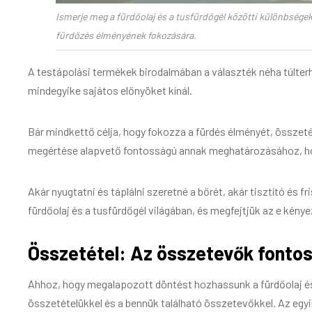
Ismerje meg a fürdőolaj és a tusfürdőgél közötti különbségeke
fürdőzés élményének fokozására.
A testápolási termékek birodalmában a választék néha túlterh
mindegyike sajátos előnyöket kínál.
Bár mindkettő célja, hogy fokozza a fürdés élményét, összeté
megértése alapvető fontosságú annak meghatározásához, hogy
Akár nyugtatni és táplálni szeretné a bőrét, akár tisztító és 
fürdőolaj és a tusfürdőgél világában, és megfejtjük az e kény
Összetétel: Az összetevők fonto
Ahhoz, hogy megalapozott döntést hozhassunk a fürdőolaj és 
összetételükkel és a bennük található összetevőkkel. Az egy