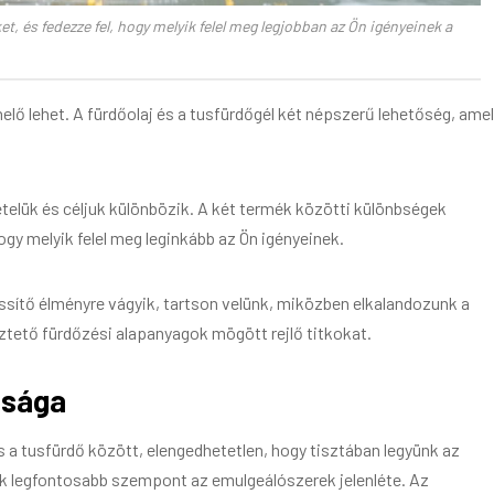
t, és fedezze fel, hogy melyik felel meg legjobban az Ön igényeinek a
elő lehet. A fürdőolaj és a tusfürdőgél két népszerű lehetőség, ame
telük és céljuk különbözik. A két termék közötti különbségek
 melyik felel meg leginkább az Ön igényeinek.
frissítő élményre vágyik, tartson velünk, miközben elkalandozunk a
eztető fürdőzési alapanyagok mögött rejlő titkokat.
ssága
a tusfürdő között, elengedhetetlen, hogy tisztában legyünk az
ik legfontosabb szempont az emulgeálószerek jelenléte. Az