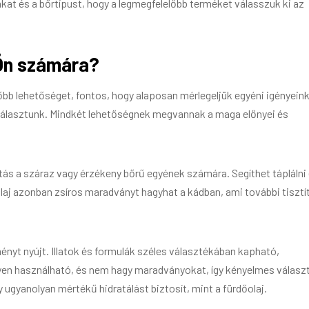
at és a bőrtípust, hogy a legmegfelelőbb terméket válasszuk ki az
 Ön számára?
b lehetőséget, fontos, hogy alaposan mérlegeljük egyéni igényein
t választunk. Mindkét lehetőségnek megvannak a maga előnyei és
sztás a száraz vagy érzékeny bőrű egyének számára. Segíthet táplálni
őolaj azonban zsíros maradványt hagyhat a kádban, ami további tisztí
ményt nyújt. Illatok és formulák széles választékában kapható,
yen használható, és nem hagy maradványokat, így kényelmes válasz
ugyanolyan mértékű hidratálást biztosít, mint a fürdőolaj.