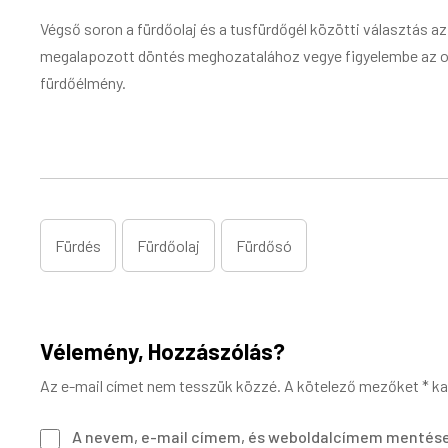
Végső soron a fürdőolaj és a tusfürdőgél közötti választás az 
megalapozott döntés meghozatalához vegye figyelembe az oly
fürdőélmény.
Fürdés
Fürdőolaj
Fürdősó
Vélemény, Hozzászólás?
Az e-mail címet nem tesszük közzé.
A kötelező mezőket
*
ka
A nevem, e-mail címem, és weboldalcímem mentése