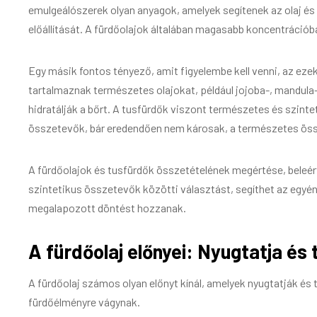
emulgeálószerek olyan anyagok, amelyek segítenek az olaj és
előállítását. A fürdőolajok általában magasabb koncentráció
Egy másik fontos tényező, amit figyelembe kell venni, az ez
tartalmaznak természetes olajokat, például jojoba-, mandula
hidratálják a bőrt. A tusfürdők viszont természetes és szint
összetevők, bár eredendően nem károsak, a természetes ös
A fürdőolajok és tusfürdők összetételének megértése, beleér
szintetikus összetevők közötti választást, segíthet az egyé
megalapozott döntést hozzanak.
A fürdőolaj előnyei: Nyugtatja és 
A fürdőolaj számos olyan előnyt kínál, amelyek nyugtatják és tá
fürdőélményre vágynak.