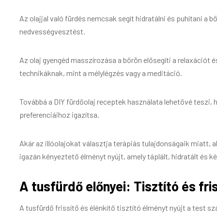
Az olajjal való fürdés nemcsak segít hidratálni és puhítani a
nedvességvesztést.
Az olaj gyengéd masszírozása a bőrön elősegíti a relaxációt és
technikáknak, mint a mélylégzés vagy a meditáció.
Továbbá a DIY fürdőolaj receptek használata lehetővé teszi, h
preferenciáihoz igazítsa.
Akár az illóolajokat választja terápiás tulajdonságaik miatt,
igazán kényeztető élményt nyújt, amely táplált, hidratált és 
A tusfürdő előnyei: Tisztító és fr
A tusfürdő frissítő és élénkítő tisztító élményt nyújt a test s