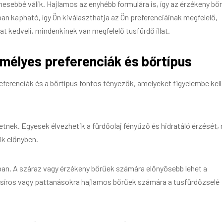
mesebbé válik. Hajlamos az enyhébb formulára is, így az érzékeny bő
an kapható, így Ön kiválaszthatja az Ön preferenciáinak megfelelő,
kat kedveli, mindenkinek van megfelelő tusfürdő illat.
mélyes preferenciák és bőrtípus
eferenciák és a bőrtípus fontos tényezők, amelyeket figyelembe kell
nek. Egyesek élvezhetik a fürdőolaj fényűző és hidratáló érzését,
ik előnyben.
ban. A száraz vagy érzékeny bőrűek számára előnyösebb lehet a
t a zsíros vagy pattanásokra hajlamos bőrűek számára a tusfürdőzselé