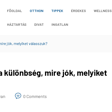
FŐOLDAL
OTTHON
TIPPEK
ÉRDEKES
WELLNESS
HÁZTARTÁS
DIVAT
INGATLAN
mire jók, melyiket válasszuk?
a különbség, mire jók, melyiket
van
0 Comments