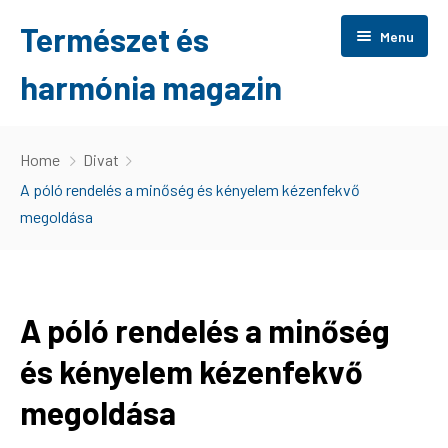
Természet és
Menu
harmónia magazin
Főoldal
Home
Divat
Otthon
A póló rendelés a minőség és kényelem kézenfekvő
megoldása
Tippek
Érdekes
A póló rendelés a minőség
Wellness
és kényelem kézenfekvő
Szolgáltatás
megoldása
Játék