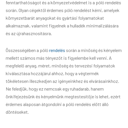
fenntarthatóságot és a környezetvédelmet is a póló rendelés
során. Olyan cégektől érdemes póló rendelést kérni, amelyek
környezetbarát anyagokat és gyártási folyamatokat
alkalmaznak, valamint figyelnek a hulladék minimalizálására
és az újrahasznosításra.
Összességében a póló
rendelés
során a minőség és kényelem
mellett számos más tényezőt is figyelembe kell venni. A
megfelelő anyag, méret, minőség és tervezési folyamatok
kiválasztása hozzájárul ahhoz, hogy a végtermék
tökéletesen illeszkedjen az igényeinkhez és elvárásainkhoz.
Ne feledjük, hogy ez nemcsak egy ruhadarab, hanem
önkifejezésünk és kényelmünk megtestesítője is lehet, ezért
érdemes alaposan átgondolni a póló rendelés előtt álló
döntéseket.