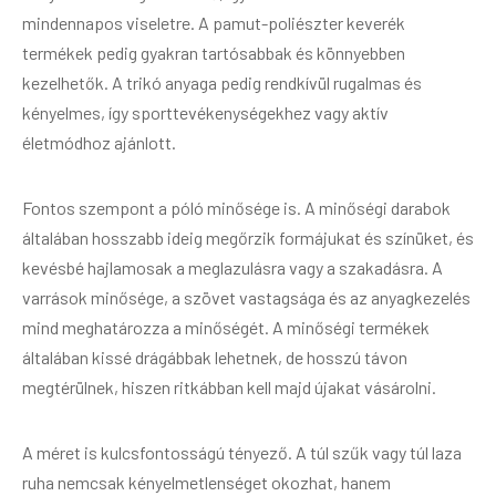
mindennapos viseletre. A pamut-poliészter keverék
termékek pedig gyakran tartósabbak és könnyebben
kezelhetők. A trikó anyaga pedig rendkívül rugalmas és
kényelmes, így sporttevékenységekhez vagy aktív
életmódhoz ajánlott.
Fontos szempont a póló minősége is. A minőségi darabok
általában hosszabb ideig megőrzik formájukat és színüket, és
kevésbé hajlamosak a meglazulásra vagy a szakadásra. A
varrások minősége, a szövet vastagsága és az anyagkezelés
mind meghatározza a minőségét. A minőségi termékek
általában kissé drágábbak lehetnek, de hosszú távon
megtérülnek, hiszen ritkábban kell majd újakat vásárolni.
A méret is kulcsfontosságú tényező. A túl szűk vagy túl laza
ruha nemcsak kényelmetlenséget okozhat, hanem