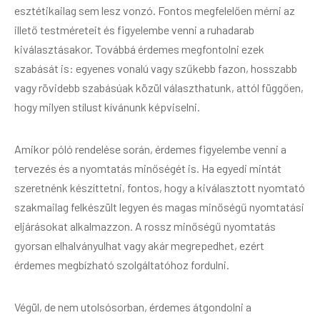
esztétikailag sem lesz vonzó. Fontos megfelelően mérni az
illető testméreteit és figyelembe venni a ruhadarab
kiválasztásakor. Továbbá érdemes megfontolni ezek
szabását is: egyenes vonalú vagy szűkebb fazon, hosszabb
vagy rövidebb szabásúak közül választhatunk, attól függően,
hogy milyen stílust kívánunk képviselni.
Amikor póló rendelése során, érdemes figyelembe venni a
tervezés és a nyomtatás minőségét is. Ha egyedi mintát
szeretnénk készíttetni, fontos, hogy a kiválasztott nyomtató
szakmailag felkészült legyen és magas minőségű nyomtatási
eljárásokat alkalmazzon. A rossz minőségű nyomtatás
gyorsan elhalványulhat vagy akár megrepedhet, ezért
érdemes megbízható szolgáltatóhoz fordulni.
Végül, de nem utolsósorban, érdemes átgondolni a