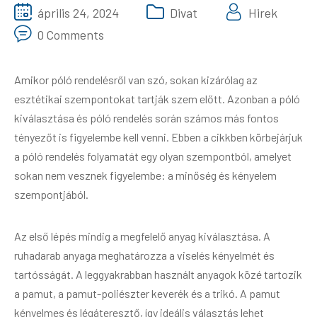
Gazdaság
április 24, 2024
Divat
Hirek
0 Comments
Háztartás
Divat
Amikor póló rendelésről van szó, sokan kizárólag az
esztétikai szempontokat tartják szem előtt. Azonban a póló
Ingatlan
kiválasztása és póló rendelés során számos más fontos
tényezőt is figyelembe kell venni. Ebben a cikkben körbejárjuk
a póló rendelés folyamatát egy olyan szempontból, amelyet
sokan nem vesznek figyelembe: a minőség és kényelem
szempontjából.
Az első lépés mindig a megfelelő anyag kiválasztása. A
ruhadarab anyaga meghatározza a viselés kényelmét és
tartósságát. A leggyakrabban használt anyagok közé tartozik
a pamut, a pamut-poliészter keverék és a trikó. A pamut
kényelmes és légáteresztő, így ideális választás lehet