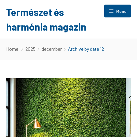
Természet és
Menu
harmónia magazin
Főoldal
Home
2025
december
Archive by date 12
Otthon
Tippek
Érdekes
Wellness
Szolgáltatás
Játék