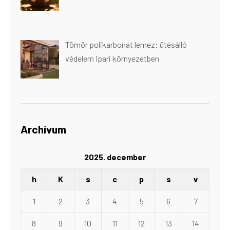
Tömör polikarbonát lemez: ütésálló
védelem ipari környezetben
Archívum
2025. december
h
K
s
c
p
s
v
1
2
3
4
5
6
7
8
9
10
11
12
13
14