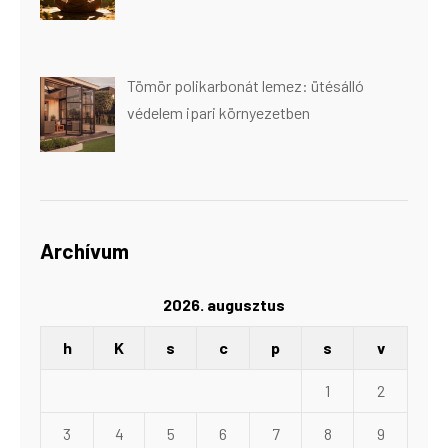
Tömör polikarbonát lemez: ütésálló
védelem ipari környezetben
Archívum
2026. augusztus
h
K
s
c
p
s
v
1
2
3
4
5
6
7
8
9