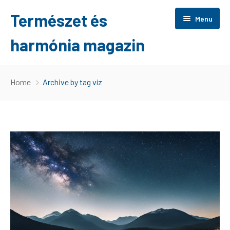
Természet és
Menu
harmónia magazin
Főoldal
Home
Archive by tag víz
Otthon
Tippek
Érdekes
Wellness
Szolgáltatás
Játék