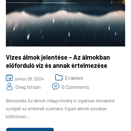
Gazdaság
Háztartás
Divat
Ingatlan
Vizes álmok jelentése – Az álmokban
előforduló víz és annak értelmezése
Érdekes
június 28, 2024
Oreg Istvan
0 Comments
Bevezetés Az álmok világa mindig is izgalmas témaként
szolgált az emberek számára. Egyes álmok azonban
különösen...