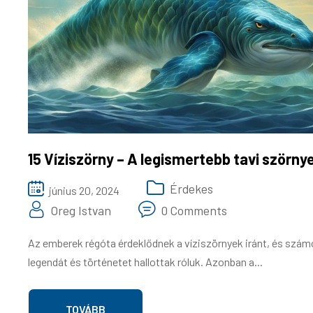
15 Víziszörny – A legismertebb tavi szörny
Érdekes
június 20, 2024
Oreg Istvan
0 Comments
Az emberek régóta érdeklődnek a víziszörnyek iránt, és szá
legendát és történetet hallottak róluk. Azonban a...
TOVÁBB