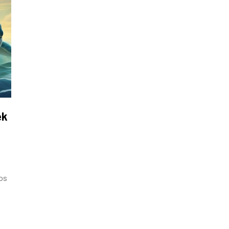
ek
mos