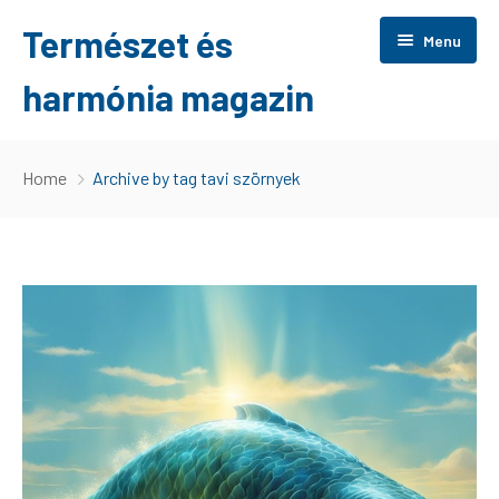
Természet és
Menu
harmónia magazin
Főoldal
Home
Archive by tag tavi szörnyek
Otthon
Tippek
Érdekes
Wellness
Szolgáltatás
Játék