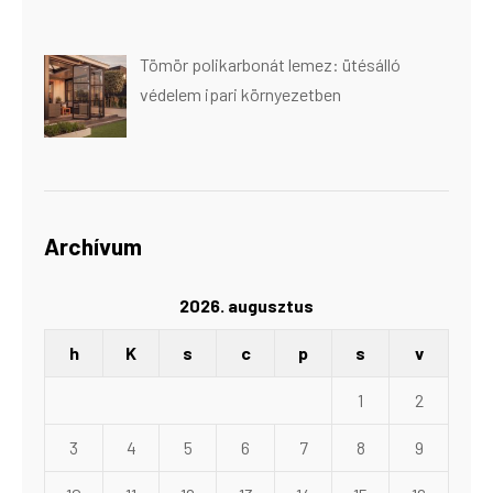
Tömör polikarbonát lemez: ütésálló
védelem ipari környezetben
Archívum
2026. augusztus
h
K
s
c
p
s
v
1
2
3
4
5
6
7
8
9