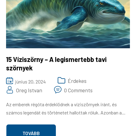
Gazdaság
Háztartás
Divat
Ingatlan
15 Víziszörny – A legismertebb tavi
szörnyek
Érdekes
június 20, 2024
Oreg Istvan
0 Comments
Az emberek régóta érdeklődnek a víziszörnyek iránt, és
számos legendát és történetet hallottak róluk. Azonban a...
TOVÁBB